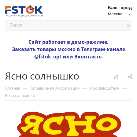
Ваш город
Москва
Сайт работает в демо-режиме.
Заказать товары можно в Телеграм-канале
@fstok_opt
или
Вконтакте
.
Ясно солнышко
—
—
—
Главная
Справочная информация
Производители
Ясно солнышко