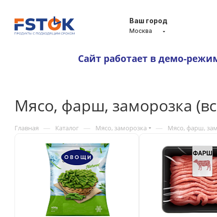
Ваш город
Москва
Сайт работает в демо-режи
Мясо, фарш, заморозка (в
—
—
—
Главная
Каталог
Мясо, заморозка
Мясо, фарш, зам