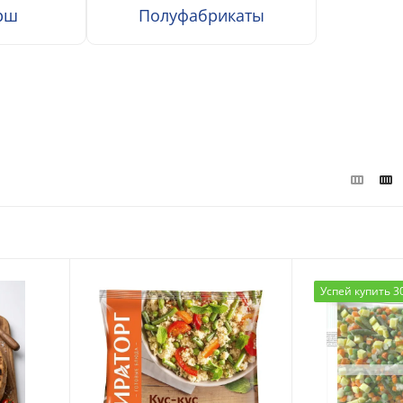
рш
Полуфабрикаты
Успей купить 3