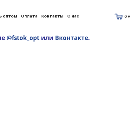
ь оптом
Оплата
Контакты
О нас
0 ₽
ле
@fstok_opt
или
Вконтакте
.