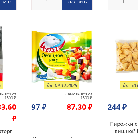
РЗИНУ
В КОРЗИНУ
6
до: 09.12.2026
до: 30.
вывоз от
Самовывоз от
1500 ₽
1500 ₽
83.60
97
₽
87.30 ₽
244
₽
₽
Пирожки с
торг
вишней 