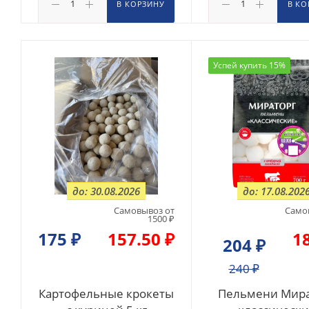
В КОРЗИНУ
В КО
Успей купить 15%
до: 30.08.2026
до: 17.08.202
Самовывоз от
Само
1500 ₽
175
₽
157.50 ₽
1
204
₽
240
₽
Картофельные крокеты
Пельмени Мира