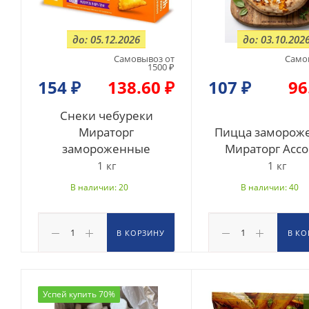
до: 05.12.2026
до: 03.10.202
Самовывоз от
Само
1500 ₽
154
₽
138.60 ₽
107
₽
96
Снеки чебуреки
Мираторг
Пицца заморож
замороженные
Мираторг Асс
1 кг
1 кг
В наличии: 20
В наличии: 40
В КОРЗИНУ
В КО
Успей купить 70%