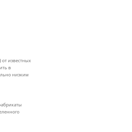
 от известных
ить в
ельно низким
уфабрикаты
еленного