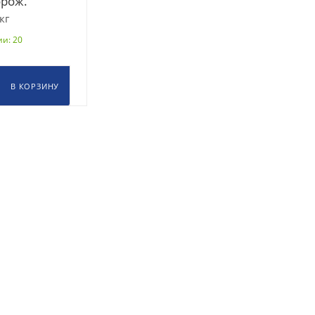
рож.
кг
и: 20
В КОРЗИНУ