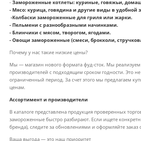
-
Замороженные котлеты: куриные, говяжьи, дома
- Мясо: курица, говядина и другие виды в удобной 
-Колбаски замороженные для гриля или жарки.
- Пельмени с разнообразными начинками.
- Блинчики с мясом, творогом, ягодами.
- Овощи замороженные (смеси, брокколи, стручкова
Почему у нас такие низкие цены?
Мы — магазин нового формата фуд-сток. Мы реализуем
производителей с подходящим сроком годности. Это не
ограниченный период. За счет этого мы предлагаем ку
ценам.
Ассортимент и производители
В каталоге представлена продукция проверенных торго
замороженные быстро разбирают. Если ищете конкретн
бренда), следите за обновлениями и оформляйте заказ 
Ваша выгода — это наш приоритет