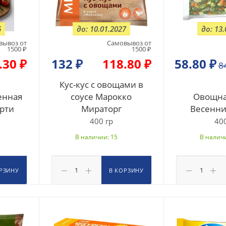
6
до: 10.01.2027
до: 13.
вывоз от
Самовывоз от
1500 ₽
1500 ₽
.30 ₽
132
₽
118.80 ₽
58.80
₽
8
Кус-кус с овощами в
енная
соусе Марокко
Овощна
орти
Мираторг
Весенни
400 гр
400
В наличии: 15
В наличи
РЗИНУ
В КОРЗИНУ