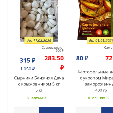
до: 11.08.2026
до: 01.01.202
Самовывоз от
Само
1500 ₽
283.50
80
₽
72
315
₽
₽
1 050
₽
Картофельные д
Сырники Ближняя Дача
с укропом Мир
с крыжовником 5 кг
замороженн
5 кг
400 гр
В наличии: 3
В наличии: 20