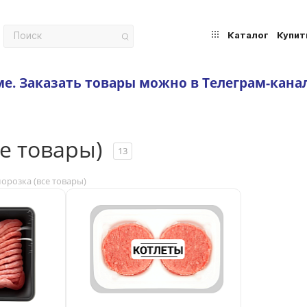
Каталог
Купит
ме.
Заказать товары можно в Телеграм-кана
се товары)
13
орозка (все товары)