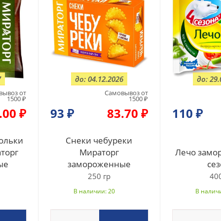
7
до: 04.12.2026
до: 29.
вывоз от
Самовывоз от
1500 ₽
1500 ₽
.00 ₽
93
₽
83.70 ₽
110
₽
ольки
Снеки чебуреки
аторг
Мираторг
Лечо замо
ые
замороженные
сез
250 гр
400
В наличии: 20
В наличи