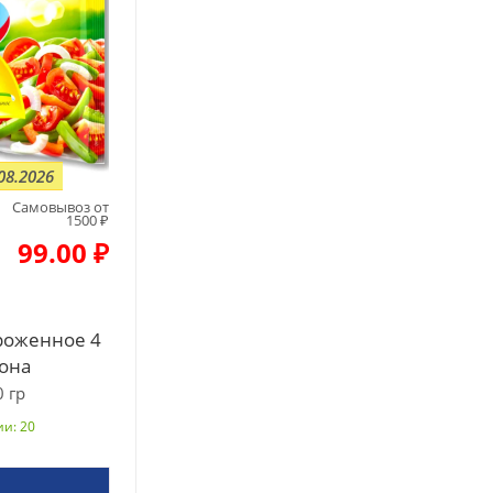
08.2026
Самовывоз от
1500 ₽
99.00 ₽
роженное 4
она
 гр
и: 20