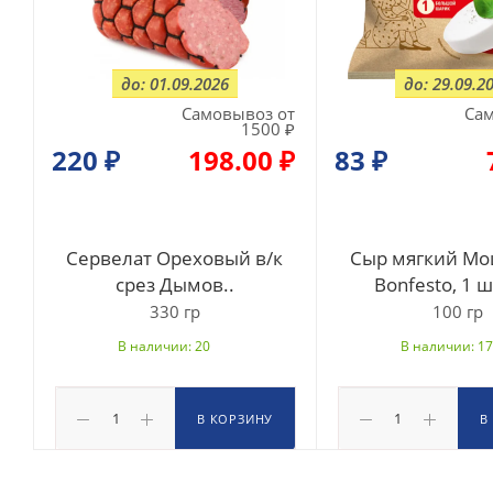
до: 01.09.2026
до: 29.09.2
Самовывоз от
Сам
1500 ₽
220
₽
198.00 ₽
83
₽
Сервелат Ореховый в/к
Сыр мягкий Мо
срез Дымов..
Bonfesto, 1 
330 гр
100 гр
В наличии: 20
В наличии: 17
В КОРЗИНУ
В