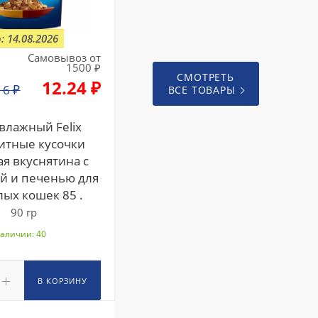
: 14.08.2026
Самовывоз от
1500 ₽
СМОТРЕТЬ
12.24 ₽
16
₽
ВСЕ ТОВАРЫ
влажный Felix
итные кусочки
я вкуснятина с
й и печенью для
лых кошек 85 .
90 гр
наличии: 40
В КОРЗИНУ