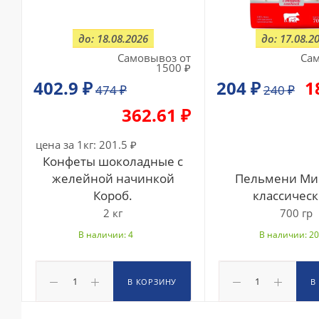
до: 18.08.2026
до: 17.08.2
Самовывоз от
Сам
1500 ₽
402.9 ₽
204
₽
1
474
₽
240
₽
362.61 ₽
цена за 1кг:
201.5 ₽
Конфеты шоколадные с
желейной начинкой
Пельмени Ми
Короб.
классическ
2 кг
700 гр
В наличии: 4
В наличии: 20
В КОРЗИНУ
В