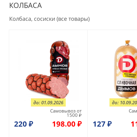
КОЛБАСА
Колбаса, сосиски (все товары)
до: 01.09.2026
до: 10.09.2
Самовывоз от
Сам
1500 ₽
220
₽
198.00 ₽
127
₽
1