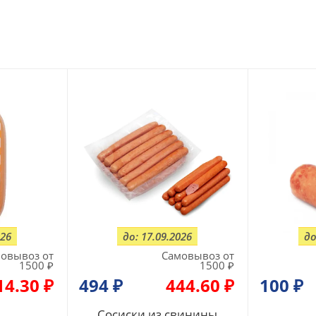
026
до: 17.09.2026
до
овывоз от
Самовывоз от
1500 ₽
1500 ₽
14.30 ₽
494
₽
444.60 ₽
100
₽
Сосиски из свинины