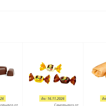
026
до: 16.11.2026
до
овывоз от
Самовывоз от