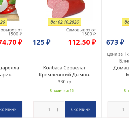
026
до: 02.10.2026
до
овывоз от
Самовывоз от
1500 ₽
1500 ₽
74.70 ₽
125
₽
112.50 ₽
673
₽
цена за 1к
Бли
царелла
Колбаса Сервелат
Домаш
шарик.
Кремлевский Дымов.
М
330 гр
В наличии: 16
В 
 КОРЗИНУ
В КОРЗИНУ