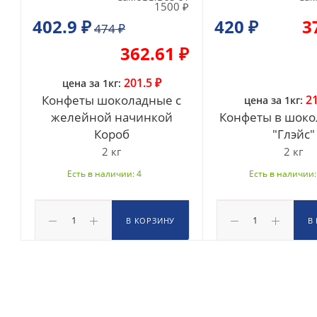
1500 ₽
402.9 ₽
420
₽
3
474
₽
362.61 ₽
201.5 ₽
цена за 1кг:
Конфеты шоколадные с
21
цена за 1кг:
желейной начинкой
Конфеты в шокол
Короб
"Глэйс"
2 кг
2 кг
Есть в наличии: 4
Есть в наличии:
В КОРЗИНУ
В