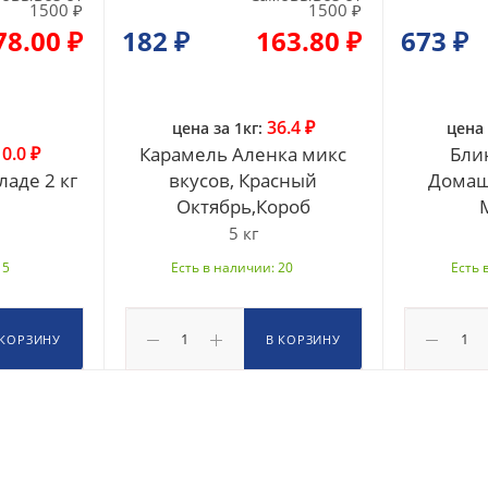
1500 ₽
1500 ₽
78.00 ₽
182
₽
163.80 ₽
673
₽
36.4 ₽
цена за 1кг:
цена 
0.0 ₽
Карамель Аленка микс
Бли
аде 2 кг
вкусов, Красный
Домаш
Октябрь,Короб
5 кг
 5
Есть в наличии: 20
Есть 
 КОРЗИНУ
В КОРЗИНУ