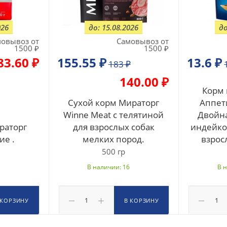
026
до: 15.08.2026
до
овывоз от
Самовывоз от
1500 ₽
1500 ₽
83.60 ₽
155.55
₽
13.6 ₽
183
₽
140.00 ₽
Корм 
Сухой корм Мираторг
Аппет
Winne Meat с телятиной
Двойна
раторг
для взрослых собак
индейко
ие .
мелких пород.
взрос
500 гр
В наличии: 16
В 
 КОРЗИНУ
В КОРЗИНУ