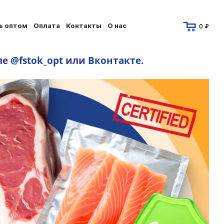
ь оптом
Оплата
Контакты
О нас
0 ₽
ле
@fstok_opt
или
Вконтакте
.