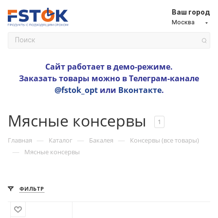
Ваш город
Москва
Сайт работает в демо-режиме.
Заказать товары можно в Телеграм-канале
@fstok_opt
или
Вконтакте
.
Мясные консервы
1
—
—
—
Главная
Каталог
Бакалея
Консервы (все товары)
—
Мясные консервы
ФИЛЬТР