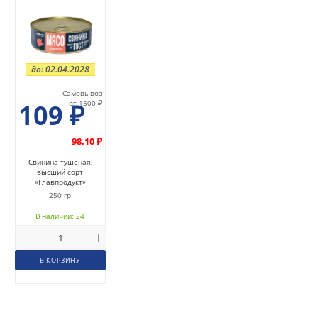
до: 02.04.2028
Самовывоз
109
₽
от 1500 ₽
98.10 ₽
Свинина тушеная,
высший сорт
«Главпродукт»
250 гр
В наличии: 24
В КОРЗИНУ