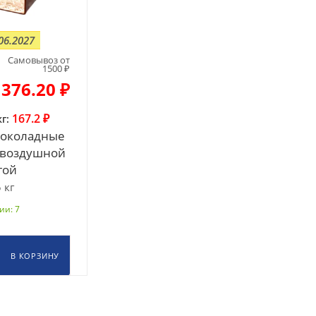
06.2027
Самовывоз от
1500 ₽
376.20 ₽
167.2 ₽
г:
околадные
 воздушной
гой
 кг
ии: 7
В КОРЗИНУ