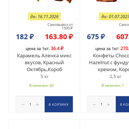
до: 16.11.2026
до: 01.07.202
Самовывоз от
Само
1500 ₽
182
₽
163.80 ₽
675
₽
607
36.4 ₽
270
цена за 1кг:
цена за 1кг:
Карамель Аленка микс
Конфеты Choco
вкусов, Красный
Hazelnut с фунд
Октябрь,Короб
кремом, Кор
5 кг
2,5 кг
В наличии: 20
В наличии: 1
В КОРЗИНУ
В КО