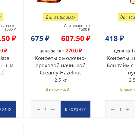
7
до: 21.02.2027
до: 11.
вывоз от
Самовывоз от
1500 ₽
1500 ₽
.50 ₽
675
₽
607.50 ₽
418
₽
.0 ₽
270.0 ₽
цена за 1кг:
цена за 1к
late
Конфеты с молочно-
Конфеты ш
учным
ореховой начинкой
Бон-тайм с
об
Creamy-Hazelnut
ну
2,5 кг
2,5
В наличии: 3
В налич
РЗИНУ
В КОРЗИНУ