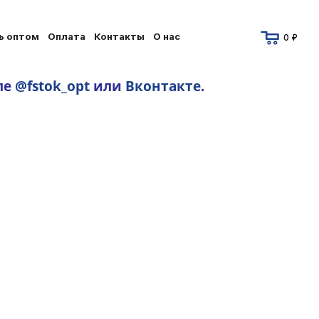
ь оптом
Оплата
Контакты
О нас
0 ₽
ле
@fstok_opt
или
Вконтакте
.