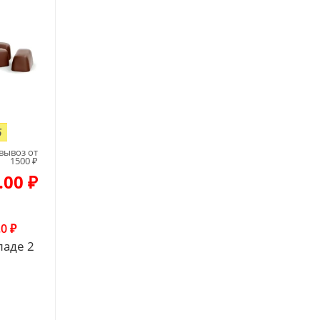
6
вывоз от
1500 ₽
.00 ₽
.0 ₽
ладе 2