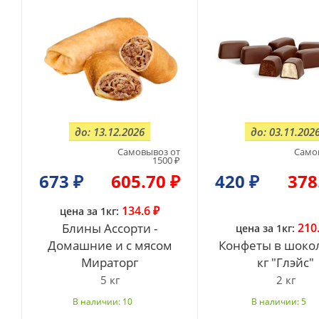
до: 13.12.2026
до: 03.11.202
Самовывоз от
Само
1500 ₽
673
₽
605.70 ₽
420
₽
378
134.6 ₽
цена за 1кг:
Блины Ассорти -
210
цена за 1кг:
Домашние и с мясом
Конфеты в шоко
Мираторг
кг "Глэйс"
5 кг
2 кг
В наличии: 10
В наличии: 5