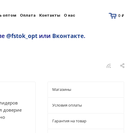
ь оптом
Оплата
Контакты
О нас
0 ₽
ле
@fstok_opt
или
Вконтакте
.
Магазины
 лидеров
Условия оплаты
л доверие
вно
Гарантия на товар