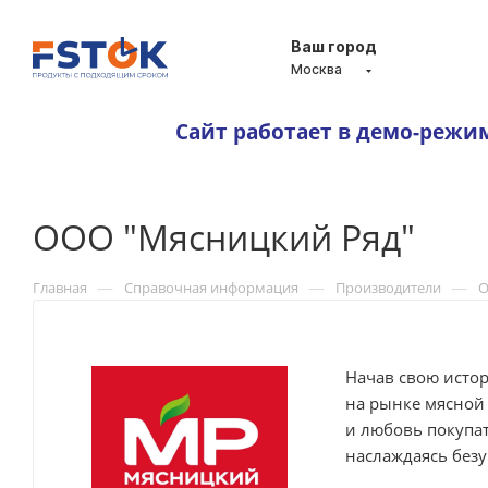
Ваш город
Москва
Сайт работает в демо-режи
ООО "Мясницкий Ряд"
—
—
—
Главная
Справочная информация
Производители
О
Начав свою истор
на рынке мясной
и любовь покупат
наслаждаясь без