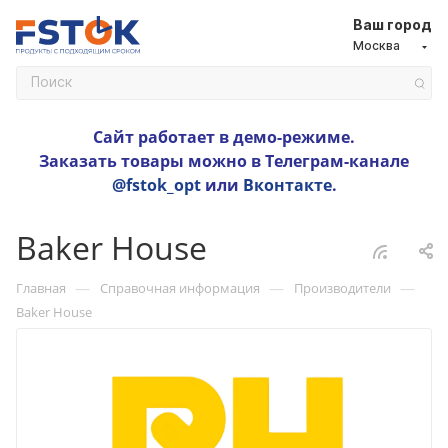
Ваш город
Москва
Сайт работает в демо-режиме.
Заказать товары можно в Телеграм-канале
@fstok_opt
или
Вконтакте
.
Baker House
—
—
—
Главная
Справочная информация
Производители
Baker House