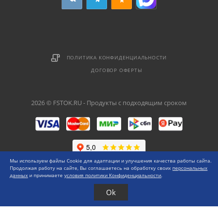
ПОЛИТИКА КОНФИДЕНЦИАЛЬНОСТИ
ДОГОВОР ОФЕРТЫ
2026 © FSTOK.RU - Продукты с подходящим сроком
Мы используем файлы Cookie для адаптации и улучшения качества работы сайта.
Продолжая работу на сайте, Вы соглашаетесь на обработку своих
персональных
данных
и принимаете
условия политики Конфиденциальности
.
Ok
Каталог
Меню
0 ₽