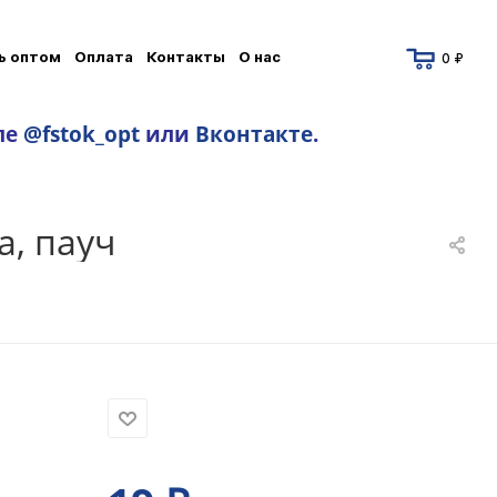
ь оптом
Оплата
Контакты
О нас
0 ₽
ле
@fstok_opt
или
Вконтакте
.
а, пауч