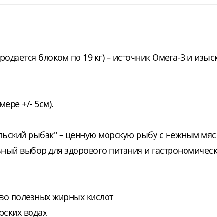
родается блоком по 19 кг) – источник Омега-3 и изы
ере +/- 5см).
ильский рыбак" – ценную морскую рыбу с нежным мяс
ный выбор для здорового питания и гастрономичес
тво полезных жирных кислот
рских водах