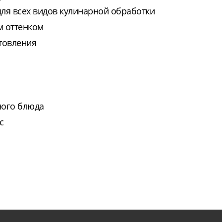
для всех видов кулинарной обработки
м оттенком
отовления
ного блюда
с