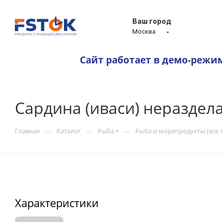
Ваш город
Москва
Сайт работает в демо-режи
Сардина (иваси) неразде
—
—
—
Главная
Каталог
Рыба
Рыба и морепродукты (все 
Характеристики