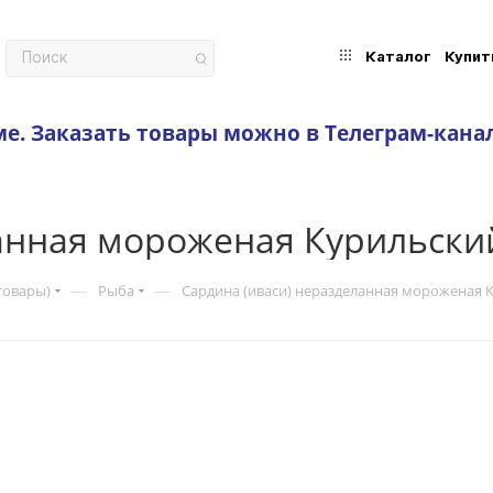
Каталог
Купит
ме.
Заказать товары можно в Телеграм-кана
ланная мороженая Курильски
—
—
товары)
Рыба
Сардина (иваси) неразделанная мороженая 