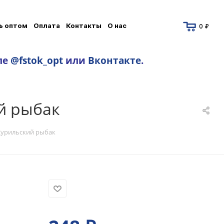
ь оптом
Оплата
Контакты
О нас
0 ₽
ле
@fstok_opt
или
Вконтакте
.
й рыбак
Курильский рыбак