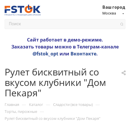
Ваш город
Москва
Сайт работает в демо-режиме.
Заказать товары можно в Телеграм-канале
@fstok_opt
или
Вконтакте
.
Рулет бисквитный со
вкусом клубники "Дом
Пекаря"
—
—
—
Главная
Каталог
Сладости (все товары)
—
Торты, пирожные
Рулет бисквитный со вкусом клубники "Дом Пекаря"