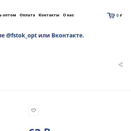
ь оптом
Оплата
Контакты
О нас
0 ₽
ле
@fstok_opt
или
Вконтакте
.