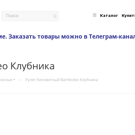
Каталог
Купит
ме.
Заказать товары можно в Телеграм-кана
eo Клубника
—
рожные
Рулет бисквитный Bamboleo Клубника