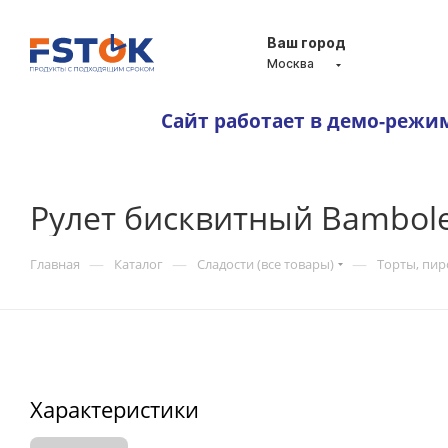
Ваш город
Москва
Сайт работает в демо-режи
Рулет бисквитный Bambol
—
—
—
Главная
Каталог
Сладости (все товары)
Торты, пи
Характеристики