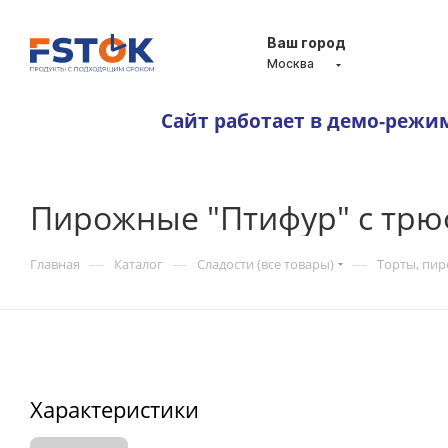
Ваш город
Москва
Сайт работает в демо-режи
Пирожные "Птифур" с трю
—
—
—
Главная
Каталог
Сладости (все товары)
Торты, пи
Характеристики