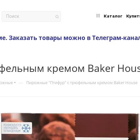
Каталог
Купит
ме.
Заказать товары можно в Телеграм-кана
фельным кремом Baker Hou
—
рожные
Пирожные "Птифур" с трюфельным кремом Baker House