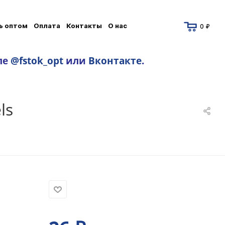
ь оптом
Оплата
Контакты
О нас
0 ₽
ле
@fstok_opt
или
Вконтакте
.
ls