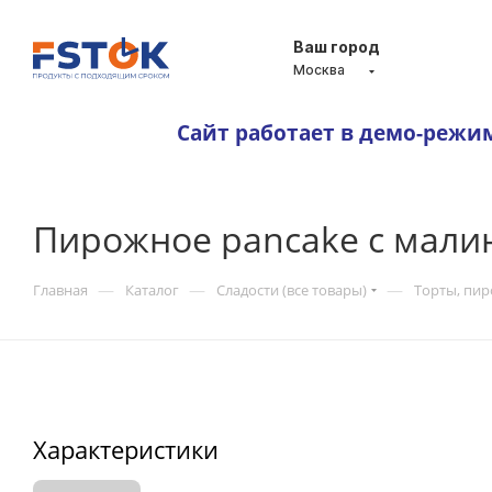
Ваш город
Москва
Сайт работает в демо-режи
Пирожное pancake с мали
—
—
—
Главная
Каталог
Сладости (все товары)
Торты, пи
Характеристики