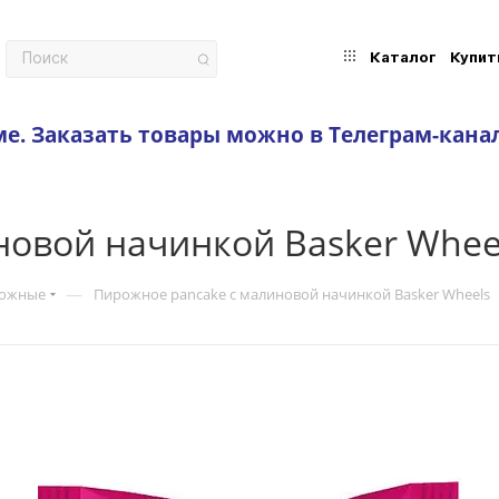
Каталог
Купит
ме.
Заказать товары можно в Телеграм-кана
новой начинкой Basker Whee
—
рожные
Пирожное pancake с малиновой начинкой Basker Wheels