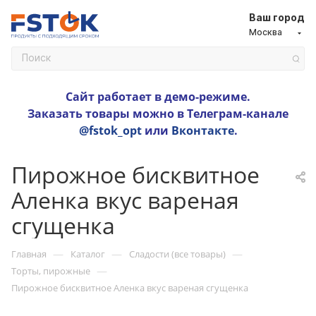
Ваш город
Москва
Сайт работает в демо-режиме.
Заказать товары можно в Телеграм-канале
@fstok_opt
или
Вконтакте
.
Пирожное бисквитное
Аленка вкус вареная
сгущенка
—
—
—
Главная
Каталог
Сладости (все товары)
—
Торты, пирожные
Пирожное бисквитное Аленка вкус вареная сгущенка