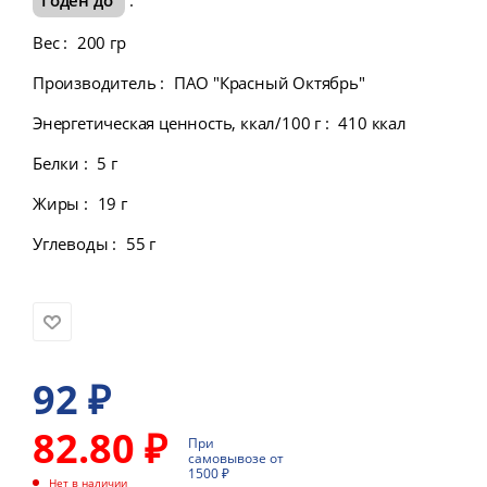
Вес
:
200 гр
Производитель
:
ПАО "Красный Октябрь"
Энергетическая ценность, ккал/100 г
:
410 ккал
Белки
:
5 г
Жиры
:
19 г
Углеводы
:
55 г
92
₽
82.80 ₽
При
самовывозе от
1500 ₽
Нет в наличии