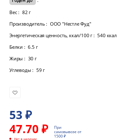
Вес
:
82 г
Производитель
:
ООО "Нестле Фуд"
Энергетическая ценность, ккал/100 г
:
540 ккал
Белки
:
6.5 г
Жиры
:
30 г
Углеводы
:
59 г
53
₽
47.70 ₽
При
самовывозе от
1500 ₽
Нет в наличии