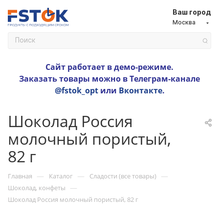
Ваш город
Москва
Сайт работает в демо-режиме.
Заказать товары можно в Телеграм-канале
@fstok_opt
или
Вконтакте
.
Шоколад Россия
молочный пористый,
82 г
—
—
—
Главная
Каталог
Сладости (все товары)
—
Шоколад, конфеты
Шоколад Россия молочный пористый, 82 г