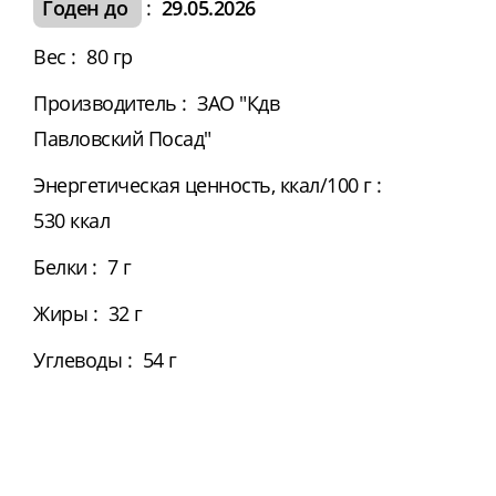
Годен до
:
29.05.2026
Вес
:
80 гр
Производитель
:
ЗАО "Кдв
Павловский Посад"
Энергетическая ценность, ккал/100 г
:
530 ккал
Белки
:
7 г
Жиры
:
32 г
Углеводы
:
54 г