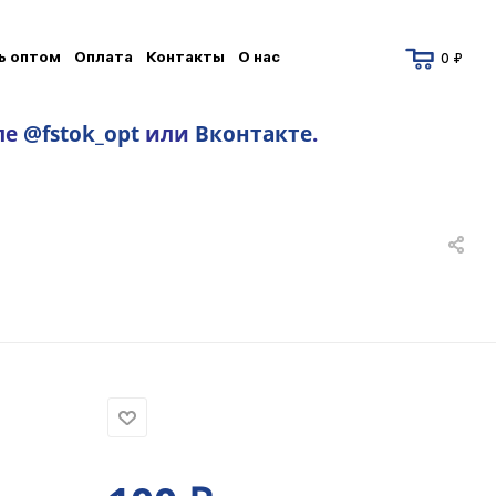
ь оптом
Оплата
Контакты
О нас
0 ₽
ле
@fstok_opt
или
Вконтакте
.