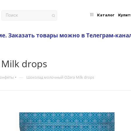
Каталог
Купит
ме.
Заказать товары можно в Телеграм-кана
Milk drops
—
конфеты
Шоколад молочный OZera Milk drops