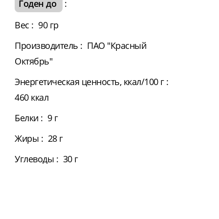
Годен до
:
Вес
:
90 гр
Производитель
:
ПАО "Красный
Октябрь"
Энергетическая ценность, ккал/100 г
:
460 ккал
Белки
:
9 г
Жиры
:
28 г
Углеводы
:
30 г