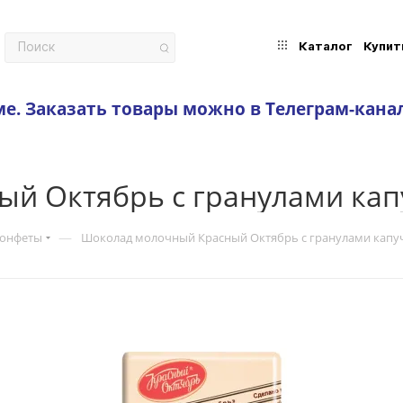
Каталог
Купит
ме.
Заказать товары можно в Телеграм-кана
й Октябрь с гранулами ка
—
конфеты
Шоколад молочный Красный Октябрь с гранулами капу