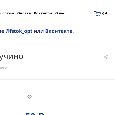
ь оптом
Оплата
Контакты
О нас
0 ₽
ле
@fstok_opt
или
Вконтакте
.
пучино
чино