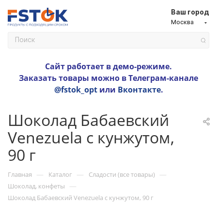
Ваш город
Москва
Сайт работает в демо-режиме.
Заказать товары можно в Телеграм-канале
@fstok_opt
или
Вконтакте
.
Шоколад Бабаевский
Venezuela с кунжутом,
90 г
—
—
—
Главная
Каталог
Сладости (все товары)
—
Шоколад, конфеты
Шоколад Бабаевский Venezuela с кунжутом, 90 г