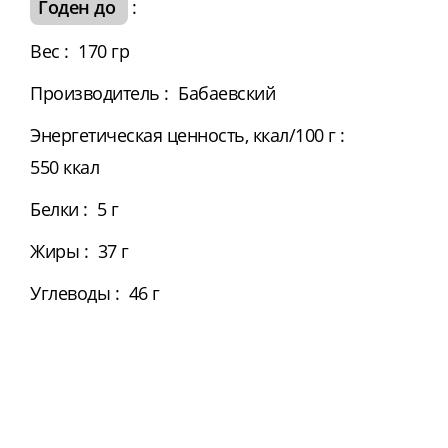
Годен до
:
Вес
:
170 гр
Производитель
:
Бабаевский
Энергетическая ценность, ккал/100 г
:
550 ккал
Белки
:
5 г
Жиры
:
37 г
Углеводы
:
46 г