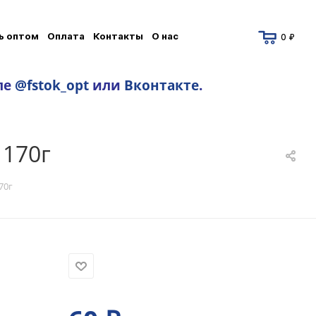
ь оптом
Оплата
Контакты
О нас
0 ₽
ле
@fstok_opt
или
Вконтакте
.
 170г
70г