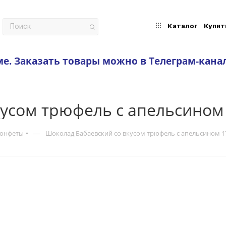
Каталог
Купит
ме.
Заказать товары можно в Телеграм-кана
усом трюфель с апельсином
—
конфеты
Шоколад Бабаевский со вкусом трюфель с апельсином 1