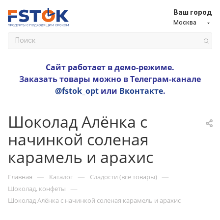
Ваш город
Москва
Сайт работает в демо-режиме.
Заказать товары можно в Телеграм-канале
@fstok_opt
или
Вконтакте
.
Шоколад Алёнка с
начинкой соленая
карамель и арахис
—
—
—
Главная
Каталог
Сладости (все товары)
—
Шоколад, конфеты
Шоколад Алёнка с начинкой соленая карамель и арахис