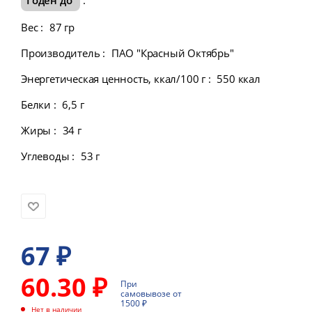
Вес
:
87 гр
Производитель
:
ПАО "Красный Октябрь"
Энергетическая ценность, ккал/100 г
:
550 ккал
Белки
:
6,5 г
Жиры
:
34 г
Углеводы
:
53 г
67
₽
60.30 ₽
При
самовывозе от
1500 ₽
Нет в наличии