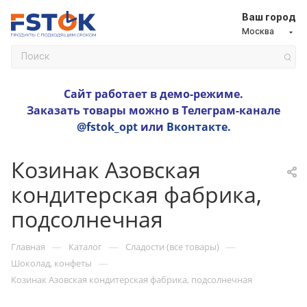
Ваш город
Москва
Сайт работает в демо-режиме.
Заказать товары можно в Телеграм-канале
@fstok_opt
или
Вконтакте
.
Козинак Азовская
кондитерская фабрика,
подсолнечная
—
—
—
Главная
Каталог
Сладости (все товары)
—
Шоколад, конфеты
Козинак Азовская кондитерская фабрика, подсолнечная