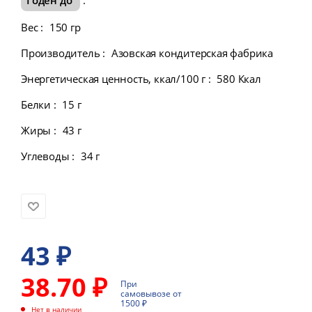
Вес
:
150 гр
Производитель
:
Азовская кондитерская фабрика
Энергетическая ценность, ккал/100 г
:
580 Ккал
Белки
:
15 г
Жиры
:
43 г
Углеводы
:
34 г
43
₽
38.70 ₽
При
самовывозе от
1500 ₽
Нет в наличии