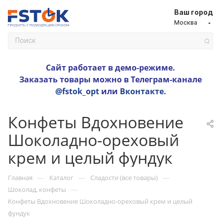
Ваш город
Москва
Сайт работает в демо-режиме.
Заказать товары можно в Телеграм-канале
@fstok_opt
или
Вконтакте
.
Конфеты Вдохновение
Шоколадно-ореховый
крем и целый фундук
—
—
—
Главная
Каталог
Сладости (все товары)
—
Шоколад, конфеты
Конфеты Вдохновение Шоколадно-ореховый крем и целый
фундук