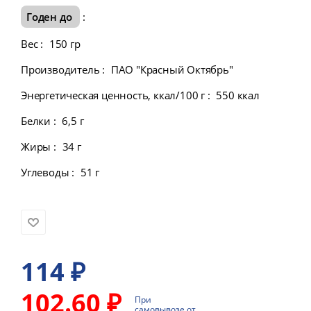
Годен до
:
Вес
:
150 гр
Производитель
:
ПАО "Красный Октябрь"
Энергетическая ценность, ккал/100 г
:
550 ккал
Белки
:
6,5 г
Жиры
:
34 г
Углеводы
:
51 г
114
₽
102.60 ₽
При
самовывозе от