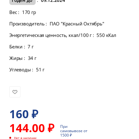
Вес
:
170 гр
Производитель
:
ПАО "Красный Октябрь"
Энергетическая ценность, ккал/100 г
:
550 кКал
Белки
:
7 г
Жиры
:
34 г
Углеводы
:
51 г
160
₽
144.00 ₽
При
самовывозе от
1500 ₽
Нет в наличии