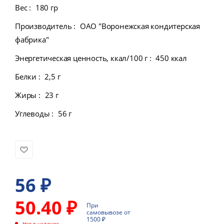
Вес
:
180 гр
Производитель
:
ОАО "Воронежская кондитерская
фабрика"
Энергетическая ценность, ккал/100 г
:
450 ккал
Белки
:
2,5 г
Жиры
:
23 г
Углеводы
:
56 г
56
₽
50.40 ₽
При
самовывозе от
1500 ₽
Нет в наличии