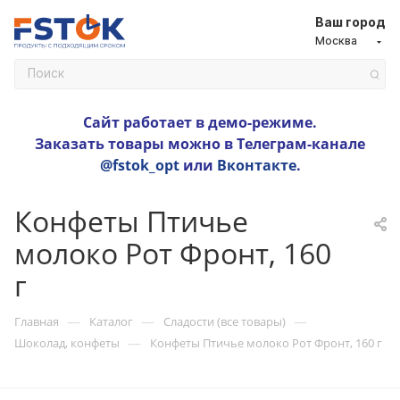
Ваш город
Москва
Сайт работает в демо-режиме.
Заказать товары можно в Телеграм-канале
@fstok_opt
или
Вконтакте
.
Конфеты Птичье
молоко Рот Фронт, 160
г
—
—
—
Главная
Каталог
Сладости (все товары)
—
Шоколад, конфеты
Конфеты Птичье молоко Рот Фронт, 160 г