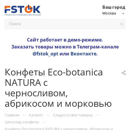
Ваш город
Москва
Сайт работает в демо-режиме.
Заказать товары можно в Телеграм-канале
@fstok_opt
или
Вконтакте
.
Конфеты Eco-botanica
NATURA с
черносливом,
абрикосом и морковью
—
—
—
Главная
Каталог
Сладости (все товары)
—
Шоколад, конфеты
Конфеты Eco-botanica NATURA с черносливом, абрикосом и