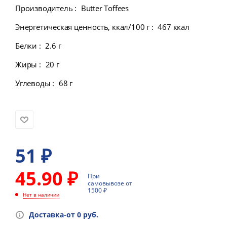
Производитель
:
Butter Toffees
Энергетическая ценность, ккал/100 г
:
467 ккал
Белки
:
2.6 г
Жиры
:
20 г
Углеводы
:
68 г
51
₽
45.90 ₽
При
самовывозе от
1500 ₽
Нет в наличии
Доставка-от 0 руб.