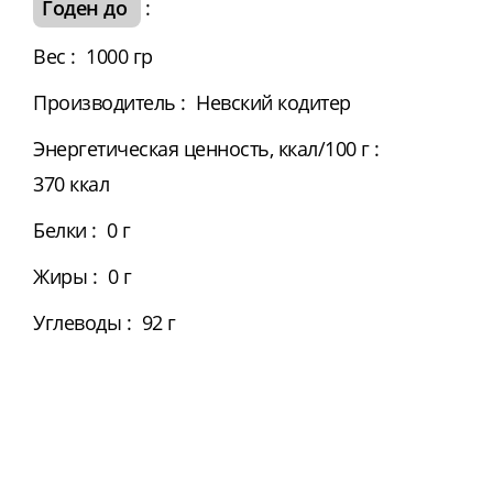
Годен до
:
Вес
:
1000 гр
Производитель
:
Невский кодитер
Энергетическая ценность, ккал/100 г
:
370 ккал
Белки
:
0 г
Жиры
:
0 г
Углеводы
:
92 г