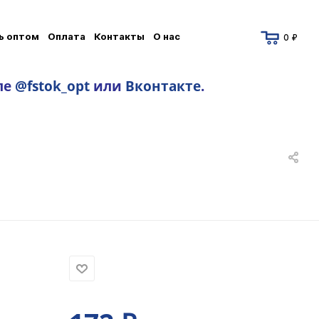
ь оптом
Оплата
Контакты
О нас
0 ₽
ле
@fstok_opt
или
Вконтакте
.