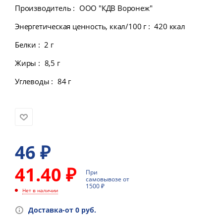
Производитель
:
ООО "КДВ Воронеж"
Энергетическая ценность, ккал/100 г
:
420 ккал
Белки
:
2 г
Жиры
:
8,5 г
Углеводы
:
84 г
46
₽
41.40 ₽
При
самовывозе от
1500 ₽
Нет в наличии
Доставка-от 0 руб.