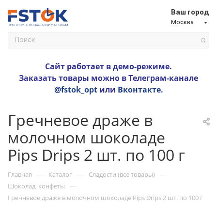
Ваш город
Москва
Сайт работает в демо-режиме.
Заказать товары можно в Телеграм-канале
@fstok_opt
или
Вконтакте
.
Гречневое драже в
молочном шоколаде
Pips Drips 2 шт. по 100 г
—
—
—
Главная
Каталог
Сладости (все товары)
—
Шоколад, конфеты
Гречневое драже в молочном шоколаде Pips Drips 2 шт. по 100 г