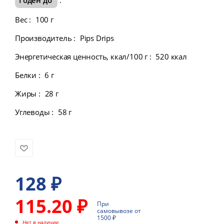
Вес
:
100 г
Производитель
:
Pips Drips
Энергетическая ценность, ккал/100 г
:
520 ккал
Белки
:
6 г
Жиры
:
28 г
Углеводы
:
58 г
128
₽
115.20 ₽
При
самовывозе от
1500 ₽
Нет в наличии