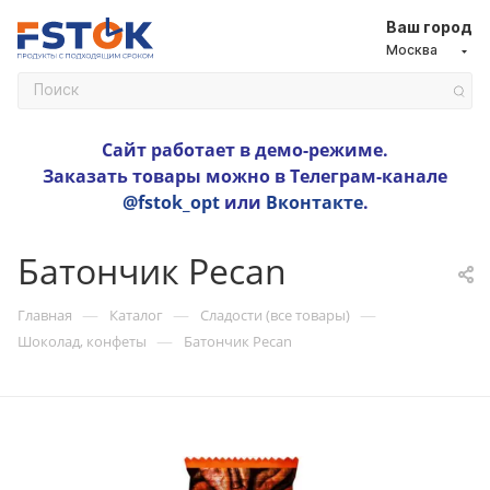
Ваш город
Москва
Сайт работает в демо-режиме.
Заказать товары можно в Телеграм-канале
@fstok_opt
или
Вконтакте
.
Батончик Pecan
—
—
—
Главная
Каталог
Сладости (все товары)
—
Шоколад, конфеты
Батончик Pecan