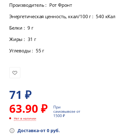
Производитель
:
Рот Фронт
Энергетическая ценность, ккал/100 г
:
540 кКал
Белки
:
9 г
Жиры
:
31 г
Углеводы
:
55 г
71
₽
63.90 ₽
При
самовывозе от
1500 ₽
Нет в наличии
Доставка-от 0 руб.