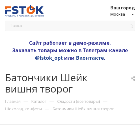
Ваш город
Москва
Сайт работает в демо-режиме.
Заказать товары можно в Телеграм-канале
@fstok_opt
или
Вконтакте
.
Батончики Шейк
вишня творог
—
—
—
Главная
Каталог
Сладости (все товары)
—
Шоколад, конфеты
Батончики Шейк вишня творог