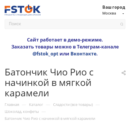
Ваш город
Москва
Сайт работает в демо-режиме.
Заказать товары можно в Телеграм-канале
@fstok_opt
или
Вконтакте
.
Батончик Чио Рио с
начинкой в мягкой
карамели
—
—
—
Главная
Каталог
Сладости (все товары)
—
Шоколад, конфеты
Батончик Чио Рио с начинкой в мягкой карамели