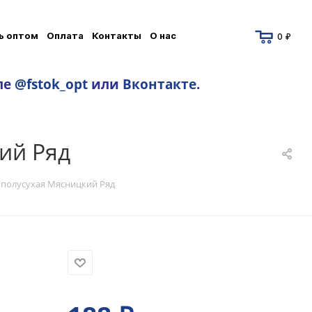
ь оптом
Оплата
Контакты
О нас
0 ₽
ле
@fstok_opt
или
Вконтакте
.
ий Ряд
 полусухая Мясницкий Ряд