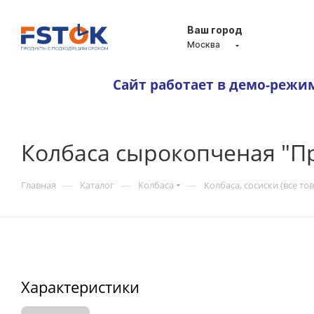
Ваш город
Москва
Сайт работает в демо-режи
Колбаса сырокопченая "П
—
—
—
Главная
Каталог
Колбаса
Колбаса, сосиски (все то
Характеристики