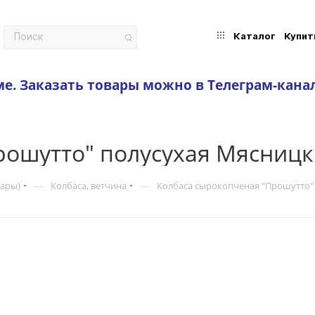
Каталог
Купит
ме.
Заказать товары можно в Телеграм-кана
рошутто" полусухая Мясницк
—
—
вары)
Колбаса, ветчина
Колбаса сырокопченая "Прошутто"