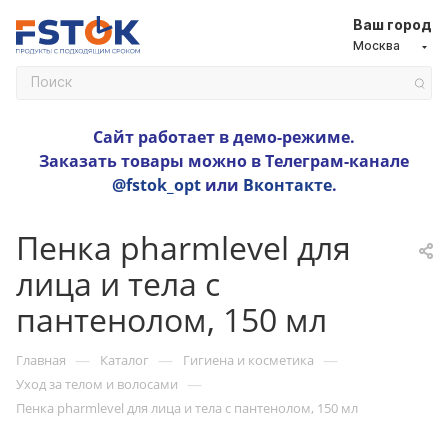
Ваш город
Москва
Сайт работает в демо-режиме.
Заказать товары можно в Телеграм-канале
@fstok_opt
или
Вконтакте
.
Пенка pharmlevel для
лица и тела с
пантенолом, 150 мл
—
—
—
Главная
Каталог
Гигиена и косметика
—
Уход за телом и волосами
Пенка pharmlevel для лица и тела с пантенолом, 150 мл