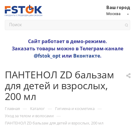
Ваш город
Москва
Сайт работает в демо-режиме.
Заказать товары можно в Телеграм-канале
@fstok_opt
или
Вконтакте
.
ПАНТЕНОЛ ZD бальзам
для детей и взрослых,
200 мл
—
—
—
Главная
Каталог
Гигиена и косметика
—
Уход за телом и волосами
ПАНТЕНОЛ ZD бальзам для детей и взрослых, 200 мл