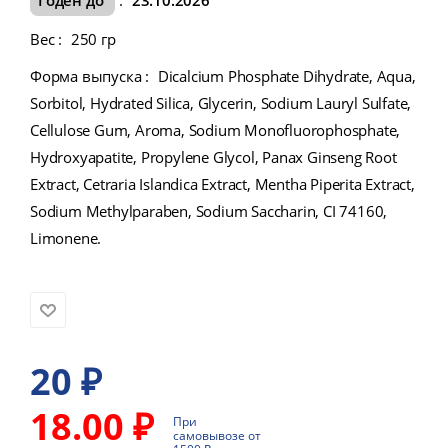
Вес
:
250 гр
Форма выпуска
:
Dicalcium Phosphate Dihydrate, Aqua,
Sorbitol, Hydrated Silica, Glycerin, Sodium Lauryl Sulfate,
Cellulose Gum, Aroma, Sodium Monofluorophosphate,
Hydroxyapatite, Propylene Glycol, Panax Ginseng Root
Extract, Cetraria Islandica Extract, Mentha Piperita Extract,
Sodium Methylparaben, Sodium Saccharin, CI 74160,
Limonene.
20
₽
18.00 ₽
При
самовывозе от