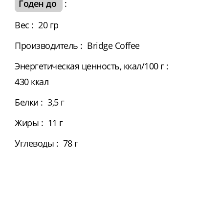
Годен до
:
Вес
:
20 гр
Производитель
:
Bridge Coffee
Энергетическая ценность, ккал/100 г
:
430 ккал
Белки
:
3,5 г
Жиры
:
11 г
Углеводы
:
78 г