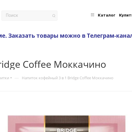
Каталог
Купит
ме.
Заказать товары можно в Телеграм-кана
ridge Coffee Моккачино
—
питки
Напиток кофейный 3 в 1 Bridge Coffee Моккачино