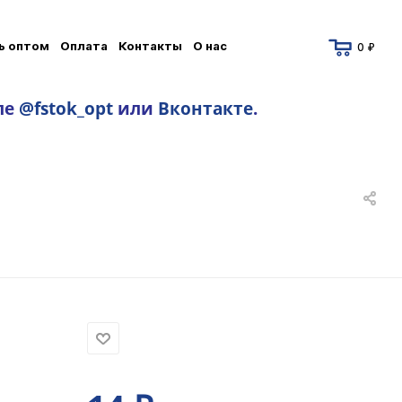
ь оптом
Оплата
Контакты
О нас
0 ₽
ле
@fstok_opt
или
Вконтакте
.