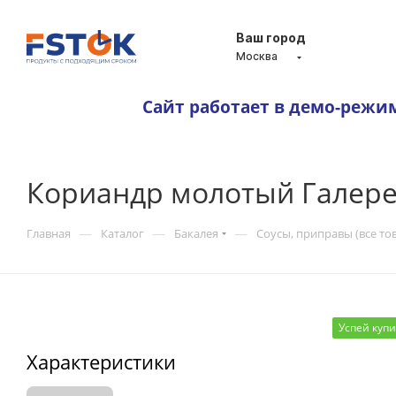
Ваш город
Москва
Сайт работает в демо-режи
Кориандр молотый Галере
—
—
—
Главная
Каталог
Бакалея
Соусы, приправы (все то
Успей куп
Характеристики