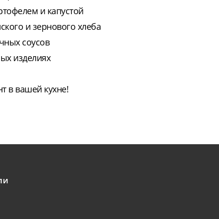
ртофелем и капустой
кого и зернового хлеба
чных соусов
ных изделиях
т в вашей кухне!
ЛИ