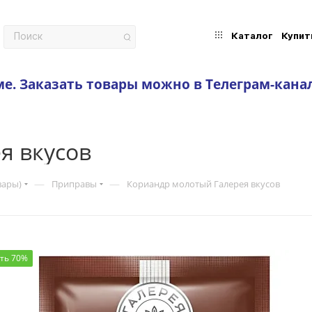
Каталог
Купит
ме.
Заказать товары можно в Телеграм-кана
я вкусов
—
—
вары)
Приправы
Кориандр молотый Галерея вкусов
ить 70%