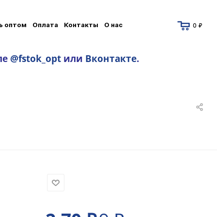
ь оптом
Оплата
Контакты
О нас
0 ₽
ле
@fstok_opt
или
Вконтакте
.