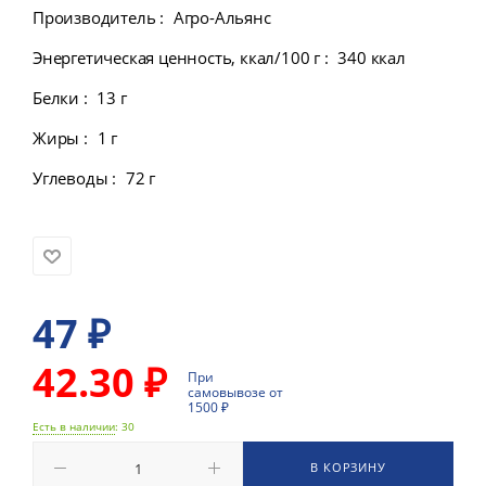
Производитель
:
Агро-Альянс
Энергетическая ценность, ккал/100 г
:
340 ккал
Белки
:
13 г
Жиры
:
1 г
Углеводы
:
72 г
47
₽
42.30 ₽
При
самовывозе от
1500 ₽
Есть в наличии
: 30
В КОРЗИНУ