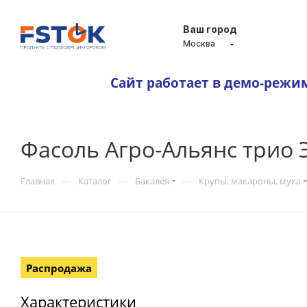
Ваш город
Москва
Сайт работает в демо-режи
Фасоль Агро-Альянс трио 
—
—
—
Главная
Каталог
Бакалея
Крупы, макароны, мука
Распродажа
Характеристики