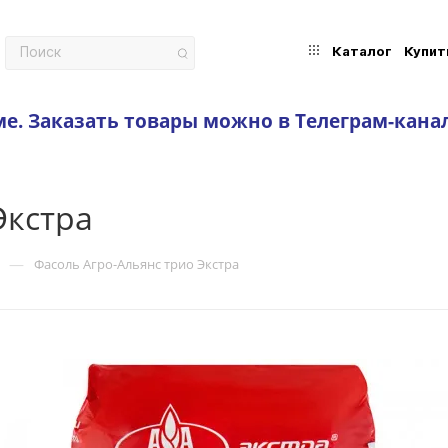
Каталог
Купит
ме.
Заказать товары можно в Телеграм-кана
Экстра
—
Фасоль Агро-Альянс трио Экстра