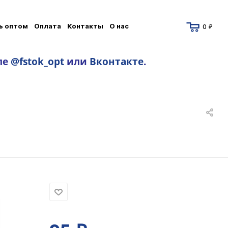
ь оптом
Оплата
Контакты
О нас
0 ₽
ле
@fstok_opt
или
Вконтакте
.