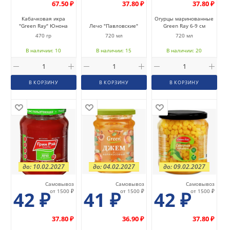
67.50 ₽
37.80 ₽
37.80 ₽
Кабачковая икра
Огурцы маринованные
"Green Ray" Юнона
Лечо "Павловские"
Green Ray 6-9 см
470 гр
720 мл
720 мл
В наличии: 10
В наличии: 15
В наличии: 20
В КОРЗИНУ
В КОРЗИНУ
В КОРЗИНУ
до: 10.02.2027
до: 04.02.2027
до: 09.02.2027
Самовывоз
Самовывоз
Самовывоз
42
₽
от 1500 ₽
41
₽
от 1500 ₽
42
₽
от 1500 ₽
37.80 ₽
36.90 ₽
37.80 ₽