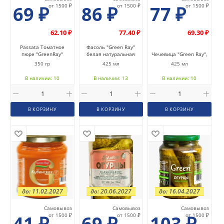
69
₽
от 1500 ₽
86
₽
от 1500 ₽
77
₽
от 1500 ₽
62.10 ₽
77.40 ₽
69.30 ₽
Passata Томатное
Фасоль "Green Ray"
пюре "GreenRay"
белая натуральная
Чечевица "Green Ray",
350 гр
425 мл
425 мл
В наличии: 10
В наличии: 13
В наличии: 10
В КОРЗИНУ
В КОРЗИНУ
В КОРЗИНУ
до: 11.02.2027
до: 20.06.2027
до: 16.04.2027
Самовывоз
Самовывоз
Самовывоз
41
₽
от 1500 ₽
69
₽
от 1500 ₽
103
₽
от 1500 ₽