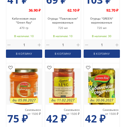
36.90 ₽
62.10 ₽
92.70 ₽
Кабачковая икра
Огурцы "Павловские"
Огурцы "GREEN"
"Green Ray"
маринованные
маринованные
470 гр
720 мл
720 мл
В наличии: 10
В наличии: 10
В наличии: 30
В КОРЗИНУ
В КОРЗИНУ
В КОРЗИНУ
до: 05.06.2027
до: 11.02.2027
до: 30.06.2027
Самовывоз
Самовывоз
Самовывоз
75
₽
от 1500 ₽
42
₽
от 1500 ₽
42
₽
от 1500 ₽