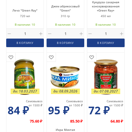
Кукуруза сахарная
Джем абрикосовый
консервированная
Лечо "Green Ray"
"Green"
«Green Ray»
720 мл
310 гр
450 мл
В наличии: 10
В наличии: 10
В наличии: 10
В КОРЗИНУ
В КОРЗИНУ
В КОРЗИНУ
до: 18.03.2027
до: 08.09.2026
до: 07.08.2027
Самовывоз
Самовывоз
Самовывоз
84
₽
от 1500 ₽
95
₽
от 1500 ₽
72
₽
от 1500 ₽
75.60 ₽
85.50 ₽
64.80 ₽
Икра Минтая