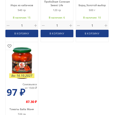
Пробойная Соленая
Икра из кабачков
Sweet Life
Борщ Золотой выбор
540 гр
120 гр
500 г
В наличии: 15
В наличии: 6
В наличии: 10
В КОРЗИНУ
В КОРЗИНУ
В КОРЗИНУ
до: 16.10.2027
Самовывоз
97
₽
от 1500 ₽
87.30 ₽
Томаты Баба Маня
720 гр