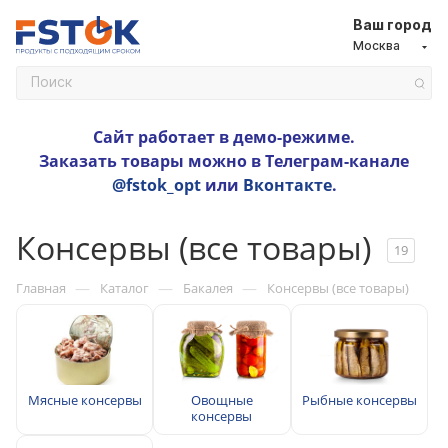
Ваш город
Москва
Сайт работает в демо-режиме.
Заказать товары можно в Телеграм-канале
@fstok_opt
или
Вконтакте
.
Консервы (все товары)
19
—
—
—
Главная
Каталог
Бакалея
Консервы (все товары)
Мясные консервы
Овощные
Рыбные консервы
консервы