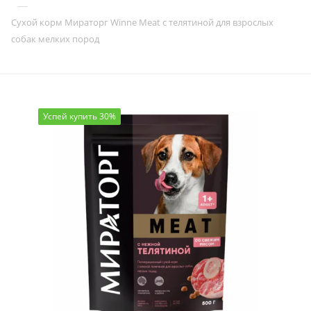
—
Сухой корм Мираторг Winne Meat с телятиной для взрослых
собак мелких пород
Успей купить 30%