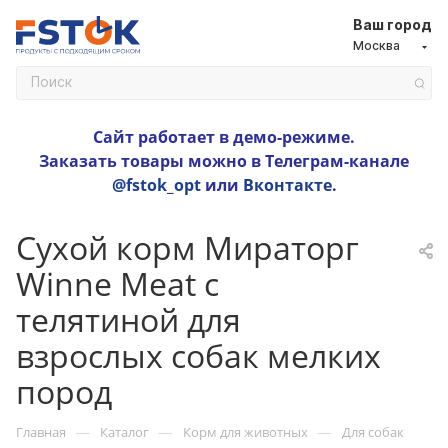
Ваш город
Москва
Сайт работает в демо-режиме.
Заказать товары можно в Телеграм-канале
@fstok_opt
или
Вконтакте
.
Сухой корм Мираторг
Winne Meat с
телятиной для
взрослых собак мелких
пород
—
—
—
Главная
Каталог
Корм для животных
Для собак