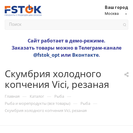
Ваш город
Москва
Сайт работает в демо-режиме.
Заказать товары можно в Телеграм-канале
@fstok_opt
или
Вконтакте
.
Скумбрия холодного
копчения Vici, резаная
—
—
—
Главная
Каталог
Рыба
—
—
Рыба и морепродукты (все товары)
Рыба
Скумбрия холодного копчения Vici, резаная