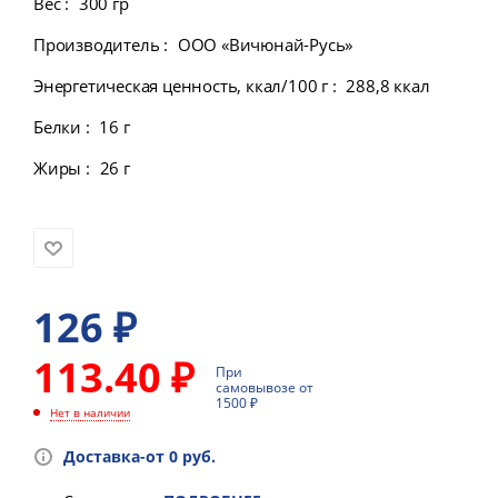
Вес
:
300 гр
Производитель
:
ООО «Вичюнай-Русь»
Энергетическая ценность, ккал/100 г
:
288,8 ккал
Белки
:
16 г
Жиры
:
26 г
126
₽
113.40 ₽
При
самовывозе от
1500 ₽
Нет в наличии
Доставка-от 0 руб.