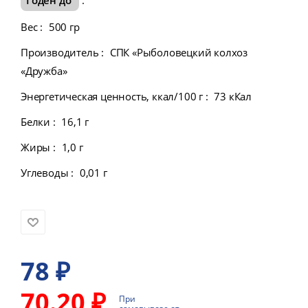
Вес
:
500 гр
Производитель
:
СПК «Рыболовецкий колхоз
«Дружба»
Энергетическая ценность, ккал/100 г
:
73 кКал
Белки
:
16,1 г
Жиры
:
1,0 г
Углеводы
:
0,01 г
78
₽
70.20 ₽
При