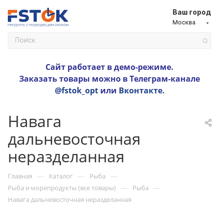
Ваш город
Москва
Сайт работает в демо-режиме.
Заказать товары можно в Телеграм-канале
@fstok_opt
или
Вконтакте
.
Навага
дальневосточная
неразделанная
—
—
—
Главная
Каталог
Рыба
—
—
Рыба и морепродукты (все товары)
Рыба
Навага дальневосточная неразделанная