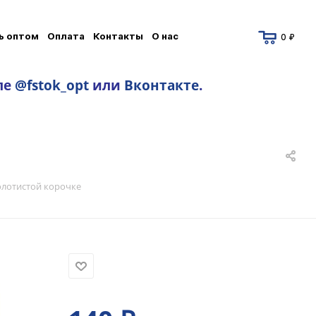
ь оптом
Оплата
Контакты
О нас
0 ₽
ле
@fstok_opt
или
Вконтакте
.
олотистой корочке