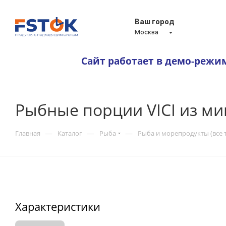
Ваш город
Москва
Сайт работает в демо-режи
Рыбные порции VICI из ми
—
—
—
Главная
Каталог
Рыба
Рыба и морепродукты (все 
Характеристики