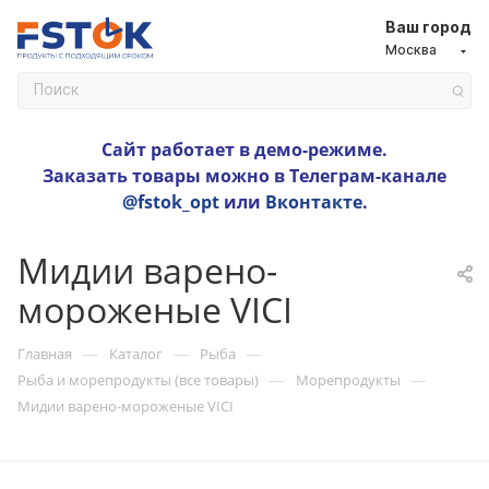
Ваш город
Москва
Сайт работает в демо-режиме.
Заказать товары можно в Телеграм-канале
@fstok_opt
или
Вконтакте
.
Мидии варено-
мороженые VICI
—
—
—
Главная
Каталог
Рыба
—
—
Рыба и морепродукты (все товары)
Морепродукты
Мидии варено-мороженые VICI