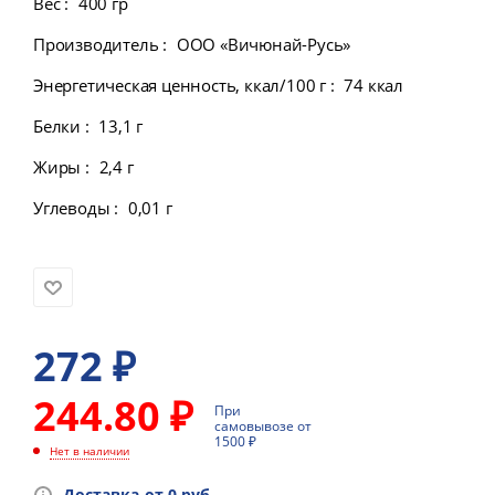
Вес
:
400 гр
Производитель
:
ООО «Вичюнай-Русь»
Энергетическая ценность, ккал/100 г
:
74 ккал
Белки
:
13,1 г
Жиры
:
2,4 г
Углеводы
:
0,01 г
272
₽
244.80 ₽
При
самовывозе от
1500 ₽
Нет в наличии
Доставка-от 0 руб.