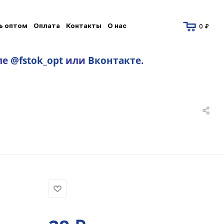
ь оптом
Оплата
Контакты
О нас
0 ₽
ле
@fstok_opt
или
Вконтакте
.