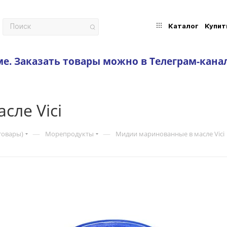
Каталог
Купит
ме.
Заказать товары можно в Телеграм-кана
сле Vici
—
—
товары)
Морепродукты
Мидии маринованные в масле Vici