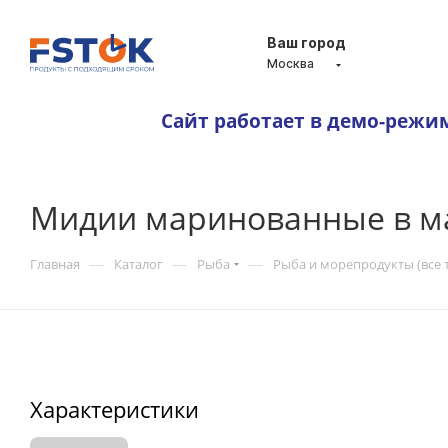
Ваш город
Москва
Сайт работает в демо-режи
Мидии маринованные в ма
—
—
—
Главная
Каталог
Рыба
Рыба и морепродукты (все 
Характеристики