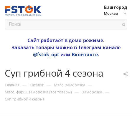
Ваш город
Москва
Сайт работает в демо-режиме.
Заказать товары можно в Телеграм-канале
@fstok_opt
или
Вконтакте
.
Суп грибной 4 сезона
—
—
—
Главная
Каталог
Мясо, заморозка
—
—
Мясо, фарш, заморозка (все товары)
Заморозка
Суп грибной 4 сезона