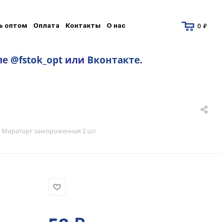
ь оптом
Оплата
Контакты
О нас
0 ₽
ле
@fstok_opt
или
Вконтакте
.
м Мираторг замороженная 2 шт