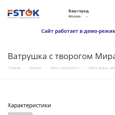
Ваш город
Москва
Сайт работает в демо-режи
Ватрушка с творогом Мир
—
—
—
Главная
Каталог
Мясо, заморозка
Мясо, фарш, зам
Характеристики