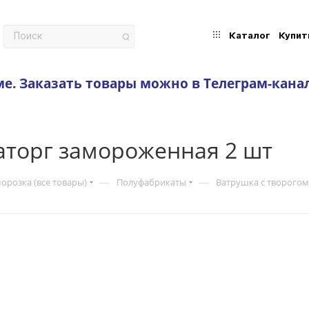
Каталог
Купит
ме.
Заказать товары можно в Телеграм-кана
аторг замороженная 2 шт
—
—
орозка (все товары)
Полуфабрикаты
Ватрушка с творого