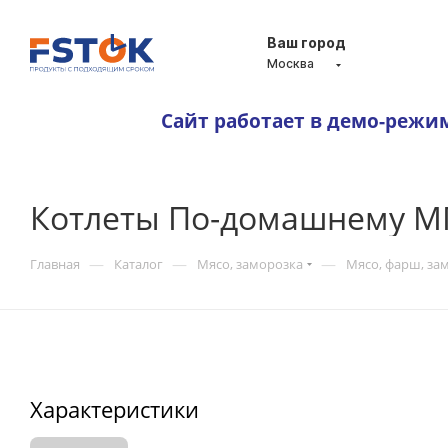
Ваш город
Москва
Сайт работает в демо-режи
Котлеты По-домашнему М
—
—
—
Главная
Каталог
Мясо, заморозка
Мясо, фарш, зам
Характеристики