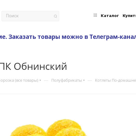
Каталог
Купит
ме.
Заказать товары можно в Телеграм-кана
ПК Обнинский
—
—
орозка (все товары)
Полуфабрикаты
Котлеты По-домашн