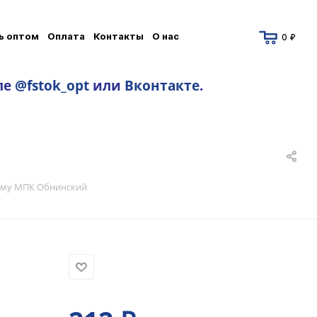
ь оптом
Оплата
Контакты
О нас
0 ₽
ле
@fstok_opt
или
Вконтакте
.
ему МПК Обнинский